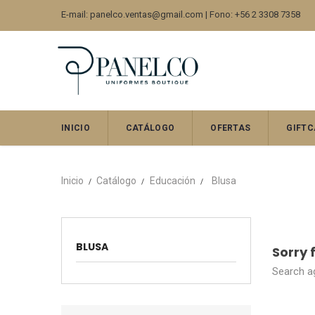
E-mail: panelco.ventas@gmail.com | Fono: +56 2 3308 7358
INICIO
CATÁLOGO
OFERTAS
GIFTC
Inicio
Catálogo
Educación
Blusa
BLUSA
Sorry 
Search ag