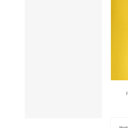
P
Mostr