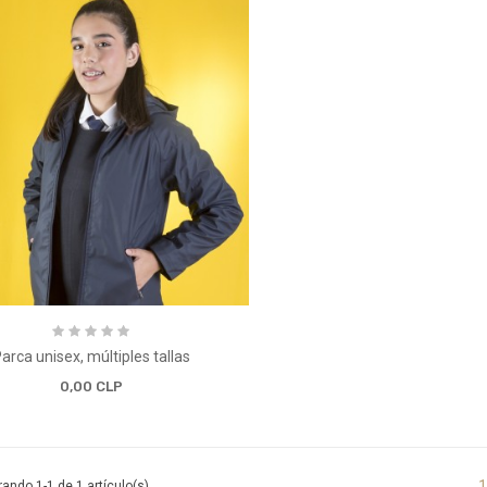
arca unisex, múltiples tallas
0,00 CLP
1
ando 1-1 de 1 artículo(s)