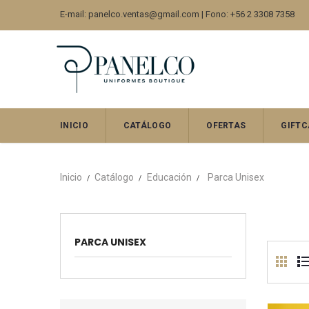
E-mail: panelco.ventas@gmail.com | Fono: +56 2 3308 7358
INICIO
CATÁLOGO
OFERTAS
GIFTC
Inicio
Catálogo
Educación
Parca Unisex
PARCA UNISEX