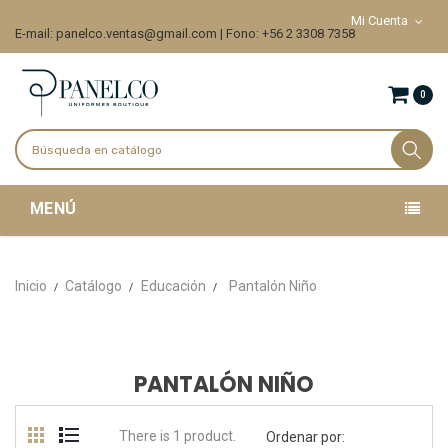
Mi Cuenta
E-mail: panelco.ventas@gmail.com | Fono: +56 2 3308 7358
0
MENÚ
Inicio
Catálogo
Educación
Pantalón Niño
PANTALÓN NIÑO
There is 1 product.
Ordenar por: