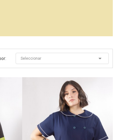

por:
Seleccionar