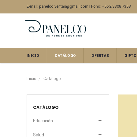
E-mail: panelco.ventas@gmail.com | Fono: +56 2 3308 7358
INICIO
CATÁLOGO
OFERTAS
GIFTC
Inicio
Catálogo
CATÁLOGO

Educación

Salud