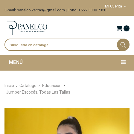
Mi Cuenta
E-mail: panelco.ventas@gmail.com | Fono: +56 2 3308 7358
0
MENÚ
Inicio
Catálogo
Educación
Jumper Escocés, Todas Las Tallas