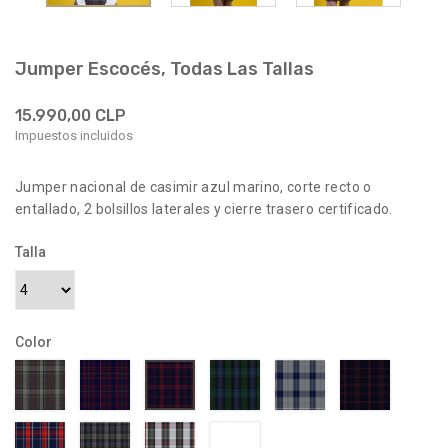
Jumper Escocés, Todas Las Tallas
15.990,00 CLP
Impuestos incluidos
Jumper nacional de casimir azul marino, corte recto o
entallado, 2 bolsillos laterales y cierre trasero certificado.
Talla
Color
012700-
9001
9030
9064
9065
9027
9002
012700-
012700-
012700-
012700-