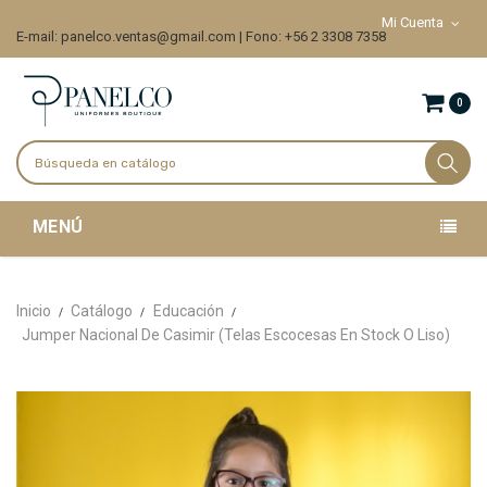
Mi Cuenta
E-mail: panelco.ventas@gmail.com | Fono: +56 2 3308 7358
0
MENÚ
Inicio
Catálogo
Educación
Jumper Nacional De Casimir (Telas Escocesas En Stock O Liso)