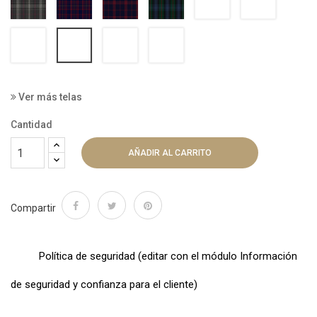
9002
012700-
012700-
012700-
012700-
9092
9052
9059
9043
Ver más telas
Cantidad
AÑADIR AL CARRITO
Compartir
Política de seguridad (editar con el módulo Información
de seguridad y confianza para el cliente)