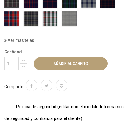
9002
012700-
012700-
012700-
012700-
9092
9043
9052
9059
Ver más telas
Cantidad
AÑADIR AL CARRITO
Compartir
Política de seguridad (editar con el módulo Información
de seguridad y confianza para el cliente)