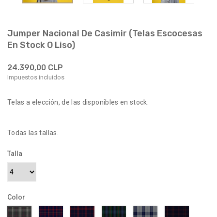
Jumper Nacional De Casimir (Telas Escocesas
En Stock O Liso)
24.390,00 CLP
Impuestos incluidos
Telas a elección, de las disponibles en stock.
Todas las tallas.
Talla
Color
9001
9027
9030
9064
9065
012700-