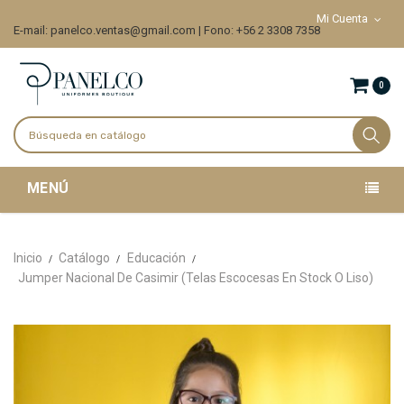
Mi Cuenta
E-mail: panelco.ventas@gmail.com | Fono: +56 2 3308 7358
0
MENÚ
Inicio
Catálogo
Educación
Jumper Nacional De Casimir (Telas Escocesas En Stock O Liso)