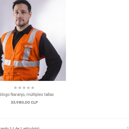
ólogo Naranjo, múltiples tallas
33.980,00 CLP
1
ando 1-1 de 1 artículo(s)