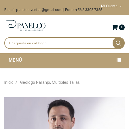
Mi Cuenta
E-mail: panelco.ventas@gmail.com | Fono: +56 2 3308 7358
0
MENÚ
Inicio
Geólogo Naranjo, Múltiples Tallas