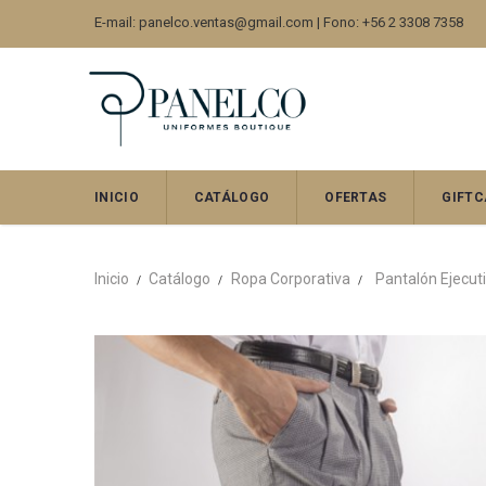
E-mail: panelco.ventas@gmail.com | Fono: +56 2 3308 7358
INICIO
CATÁLOGO
OFERTAS
GIFTC
Inicio
Catálogo
Ropa Corporativa
Pantalón Ejecuti