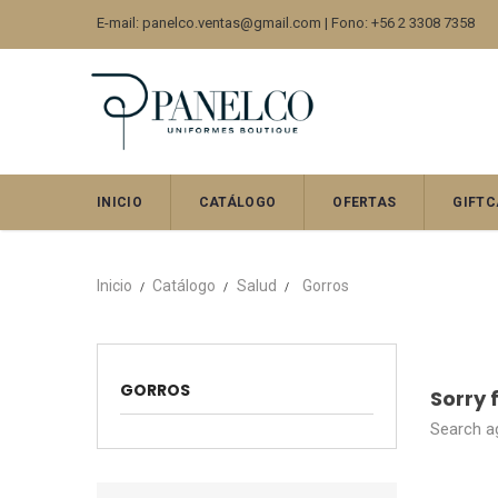
E-mail: panelco.ventas@gmail.com | Fono: +56 2 3308 7358
INICIO
CATÁLOGO
OFERTAS
GIFTC
Inicio
Catálogo
Salud
Gorros
GORROS
Sorry 
Search ag