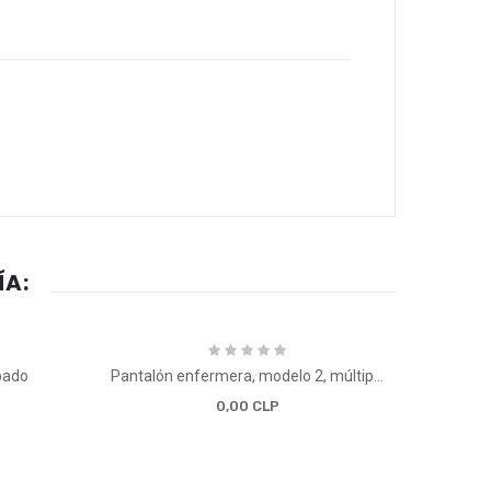
ÍA:
pado
Pantalón enfermera, modelo 2, múltiples tallas
Unifo
0,00 CLP