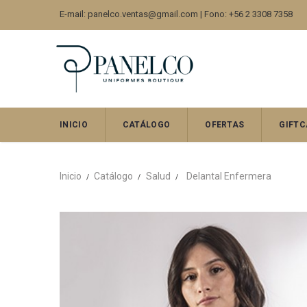
E-mail: panelco.ventas@gmail.com | Fono: +56 2 3308 7358
INICIO
CATÁLOGO
OFERTAS
GIFTC
Inicio
Catálogo
Salud
Delantal Enfermera