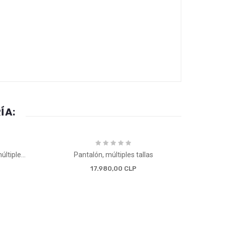
ÍA:
Delantal Parvularia, modelo 1, múltiples tallas
Pantalón, múltiples tallas
17.980,00 CLP