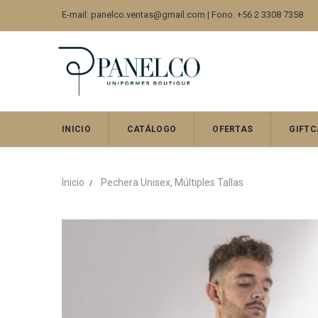
E-mail: panelco.ventas@gmail.com | Fono: +56 2 3308 7358
INICIO
CATÁLOGO
OFERTAS
GIFTC
Inicio
Pechera Unisex, Múltiples Tallas