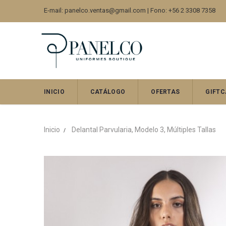
E-mail: panelco.ventas@gmail.com | Fono: +56 2 3308 7358
INICIO
CATÁLOGO
OFERTAS
GIFTC
Inicio
Delantal Parvularia, Modelo 3, Múltiples Tallas