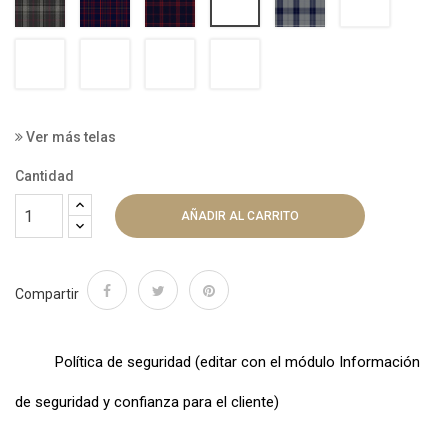
9002
012700-
012700-
012700-
012700-
9092
9043
9052
9059
Ver más telas
Cantidad
AÑADIR AL CARRITO
Compartir
Política de seguridad (editar con el módulo Información
de seguridad y confianza para el cliente)