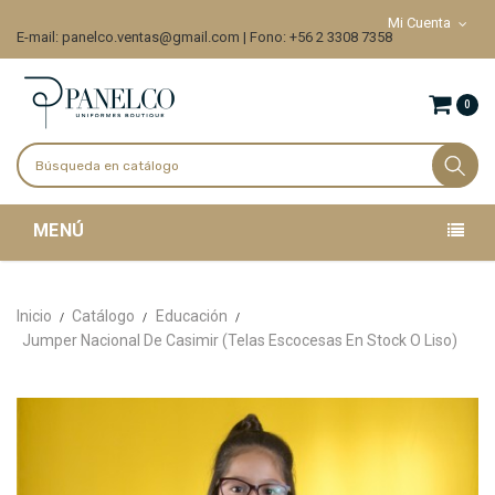
Mi Cuenta
E-mail: panelco.ventas@gmail.com | Fono: +56 2 3308 7358
0
MENÚ
Inicio
Catálogo
Educación
Jumper Nacional De Casimir (Telas Escocesas En Stock O Liso)