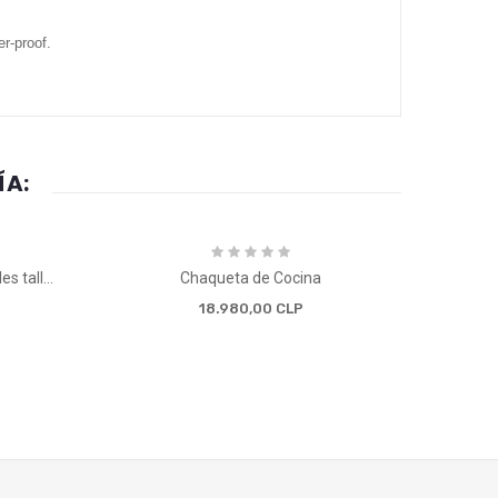
r-proof.
ÍA:
Chaqueta Chef y Cocina, múltiples tallas
Chaqueta de Cocina
Pec
18.980,00 CLP