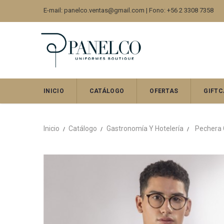
E-mail: panelco.ventas@gmail.com | Fono: +56 2 3308 7358
INICIO
CATÁLOGO
OFERTAS
GIFTC
Inicio
Catálogo
Gastronomía Y Hotelería
Pechera G